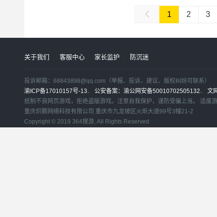
1
2
3
关于我们
客服中心
家长监护
防沉迷
投诉邮箱：68843898@qq.com（举报、投诉、建议、版权纠纷可联系）
渝ICP备17010157号-13
、
公安备案：渝公网安备50010702505132
、
文
抵制不良网页游戏，拒绝盗版游戏。注意自我保护，谨防受骗上当。 适度
重庆炽鹏网络科技有限公司 重庆市九龙坡区火炬大道99号3幢21-2
Copyright © 2019 364搜游, All Rights Reserved